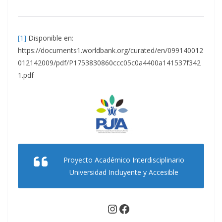
[1]
Disponible en:
https://documents1.worldbank.org/curated/en/099140012
012142009/pdf/P1753830860ccc05c0a4400a141537f342
1.pdf
Proyecto Académico Interdisciplinario
Universidad Incluyente y Accesible
Instagram
Facebook